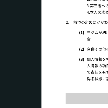
3.第三者
4.本人の
2.
前項の定めにかかわ
(1)
当ジムが利
合
(2)
合併その他
(3)
個人情報を
人情報の項
て責任を有
得る状態に